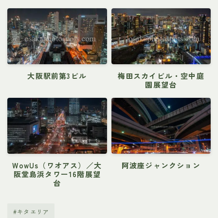
大阪駅前第3ビル
梅田スカイビル・空中庭
園展望台
WowUs（ワオアス）／大
阿波座ジャンクション
阪堂島浜タワー16階展望
台
#キタエリア