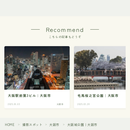
Recommend
こちらの記事もどうぞ
大阪駅前第3ビル｜大阪市
毛馬桜之宮公園｜大阪市
2025.06.03
大阪市
2025.03.28
大
HOME
撮影スポット
大阪市
大阪城公園｜大阪市
＞
＞
＞