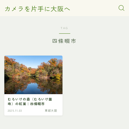
カメラを片手に大阪へ
TAG
四條畷市
むろいけの森（むろいけ園
地）の紅葉｜四條畷市
2025.11.03
東部大阪