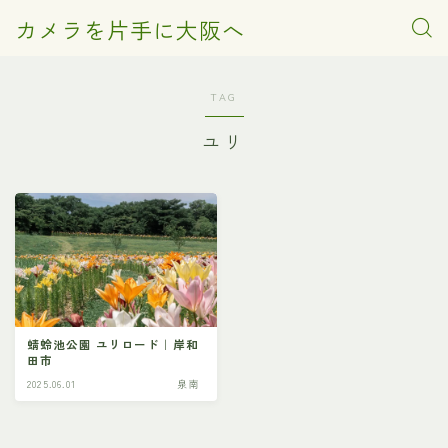
カメラを片手に大阪へ
TAG
ユリ
蜻蛉池公園 ユリロード｜岸和
田市
2025.06.01
泉南