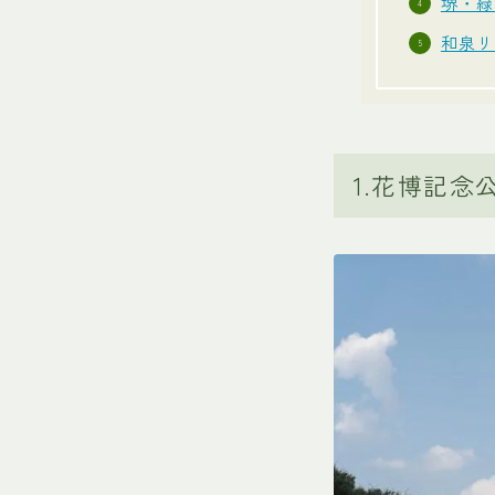
堺・緑
和泉リ
1.花博記