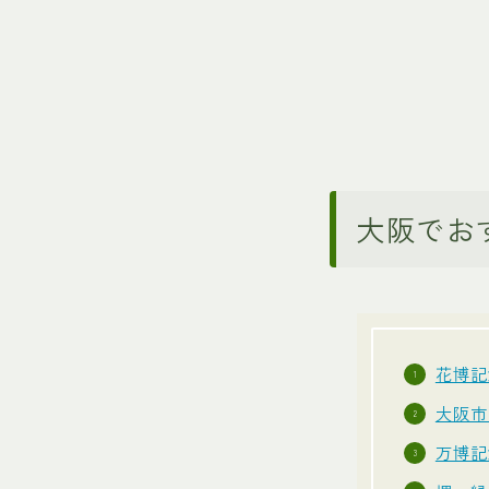
大阪でお
花博記
大阪市
万博記