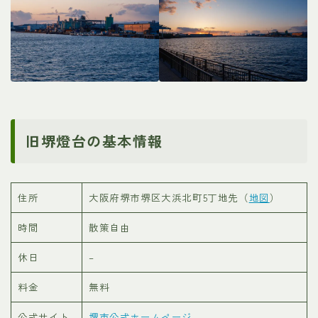
旧堺燈台の基本情報
住所
大阪府堺市堺区大浜北町5丁地先（
地図
）
時間
散策自由
休日
–
料金
無料
公式サイト
堺市公式ホームページ